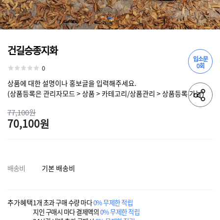
건길승종지화
입소문
0회
0
상품에 대한 설명이나 홍보글을 입력해주세요.
(상품등록은 관리자모드 > 상품 > 카테고리/상품관리 > 상품등록 가능)
77,100원
70,100원
배송비
기본 배송비
추가혜택
1개 초과 구매 수량 마다
0% 무제한 적립
지인 구매시 마다 결제액의
0% 무제한 적립