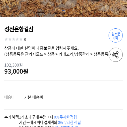
성전온항걸삼
입소문
0회
0
상품에 대한 설명이나 홍보글을 입력해주세요.
(상품등록은 관리자모드 > 상품 > 카테고리/상품관리 > 상품등록 가능)
102,300원
93,000원
배송비
기본 배송비
추가혜택
1개 초과 구매 수량 마다
0% 무제한 적립
지인 구매시 마다 결제액의
0% 무제한 적립