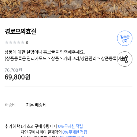
경로으의효걸
입소문
0회
0
상품에 대한 설명이나 홍보글을 입력해주세요.
(상품등록은 관리자모드 > 상품 > 카테고리/상품관리 > 상품등록 가능)
76,700원
69,800원
배송비
기본 배송비
추가혜택
1개 초과 구매 수량 마다
0% 무제한 적립
지인 구매시 마다 결제액의
0% 무제한 적립