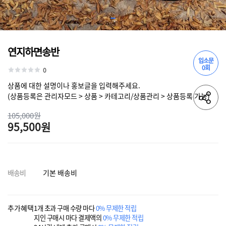
연지하면송반
입소문
0회
0
상품에 대한 설명이나 홍보글을 입력해주세요.
(상품등록은 관리자모드 > 상품 > 카테고리/상품관리 > 상품등록 가능)
105,000원
95,500원
배송비
기본 배송비
추가혜택
1개 초과 구매 수량 마다
0% 무제한 적립
지인 구매시 마다 결제액의
0% 무제한 적립