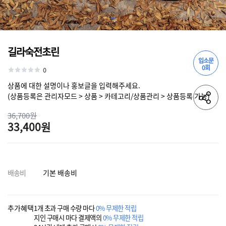
길라숙전초린
입소문
0회
0
상품에 대한 설명이나 홍보글을 입력해주세요.
(상품등록은 관리자모드 > 상품 > 카테고리/상품관리 > 상품등록 가능)
36,700원
33,400원
배송비
기본 배송비
추가혜택
1개 초과 구매 수량 마다
0% 무제한 적립
지인 구매시 마다 결제액의
0% 무제한 적립