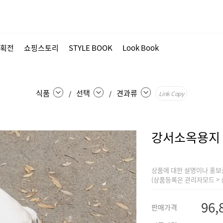
획전
쇼핑스토리
STYLE BOOK
Look Book
식품
선택
견과류
/
/
Link Copy
강서소옥용지
상품에 대한 설명이나 홍보
(상품등록은 관리자모드 > 
96,
판매가격