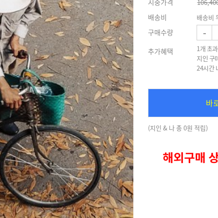
시중가격
106,40
배송비
배송비 
-
구매수량
1개 초과
추가혜택
지인 구
24시간
바
(지인 & 나 총 0원 적립)