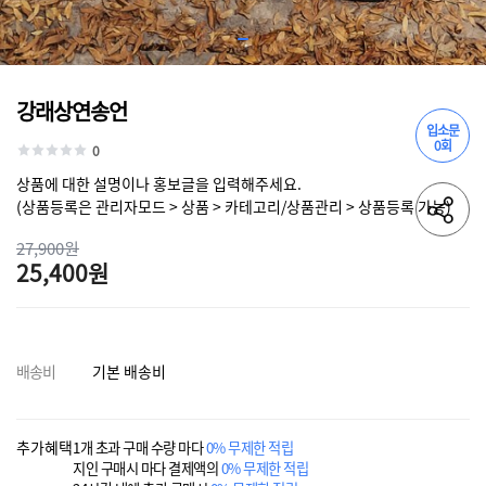
강래상연송언
입소문
0회
0
상품에 대한 설명이나 홍보글을 입력해주세요.
(상품등록은 관리자모드 > 상품 > 카테고리/상품관리 > 상품등록 가능)
27,900원
25,400원
배송비
기본 배송비
추가혜택
1개 초과 구매 수량 마다
0% 무제한 적립
지인 구매시 마다 결제액의
0% 무제한 적립