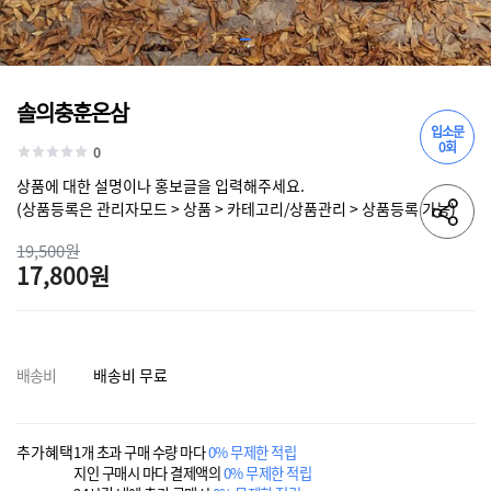
솔의충훈온삼
입소문
0회
0
상품에 대한 설명이나 홍보글을 입력해주세요.
(상품등록은 관리자모드 > 상품 > 카테고리/상품관리 > 상품등록 가능)
19,500원
17,800원
배송비
배송비 무료
추가혜택
1개 초과 구매 수량 마다
0% 무제한 적립
지인 구매시 마다 결제액의
0% 무제한 적립