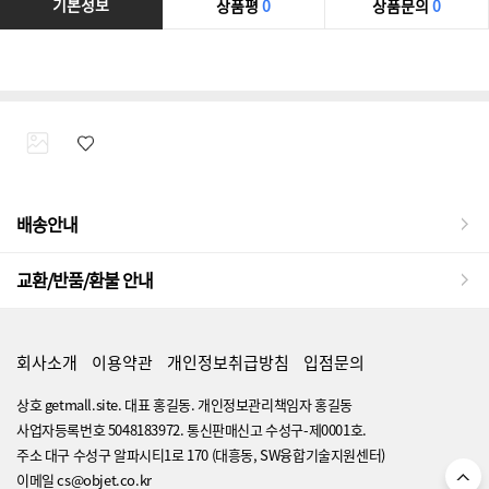
기본정보
상품평
0
상품문의
0
배송안내
교환/반품/환불 안내
회사소개
이용약관
개인정보취급방침
입점문의
상호 getmall.site. 대표 홍길동. 개인정보관리책임자 홍길동
사업자등록번호 5048183972. 통신판매신고 수성구-제0001호.
주소 대구 수성구 알파시티1로 170 (대흥동, SW융합기술지원센터)
이메일 cs@objet.co.kr