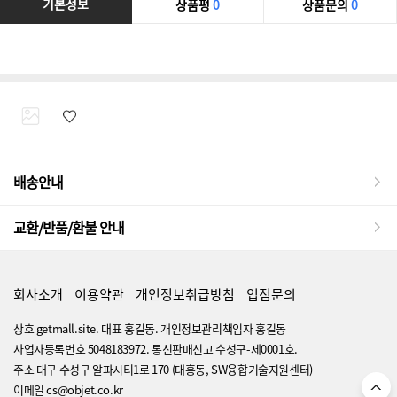
기본정보
상품평
0
상품문의
0
배송안내
교환/반품/환불 안내
회사소개
이용약관
개인정보취급방침
입점문의
상호 getmall.site. 대표 홍길동. 개인정보관리책임자 홍길동
사업자등록번호 5048183972. 통신판매신고 수성구-제0001호.
주소 대구 수성구 알파시티1로 170 (대흥동, SW융합기술지원센터)
이메일 cs@objet.co.kr