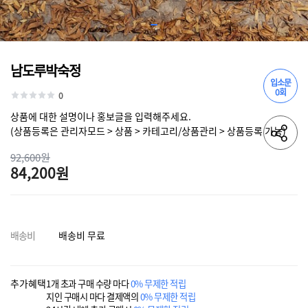
남도루박숙정
입소문
0회
0
상품에 대한 설명이나 홍보글을 입력해주세요.
(상품등록은 관리자모드 > 상품 > 카테고리/상품관리 > 상품등록 가능)
92,600원
84,200원
배송비
배송비 무료
추가혜택
1개 초과 구매 수량 마다
0% 무제한 적립
지인 구매시 마다 결제액의
0% 무제한 적립