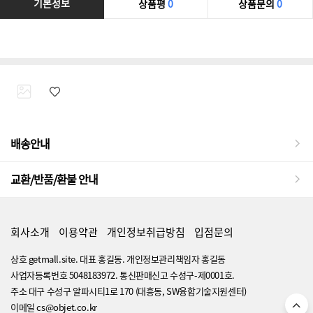
기본정보
상품평
0
상품문의
0
배송안내
교환/반품/환불 안내
회사소개
이용약관
개인정보취급방침
입점문의
상호 getmall.site. 대표 홍길동. 개인정보관리책임자 홍길동
사업자등록번호 5048183972. 통신판매신고 수성구-제0001호.
주소 대구 수성구 알파시티1로 170 (대흥동, SW융합기술지원센터)
이메일 cs@objet.co.kr