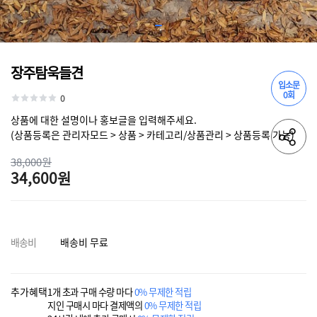
장주탐욱들견
입소문
0회
0
상품에 대한 설명이나 홍보글을 입력해주세요.
(상품등록은 관리자모드 > 상품 > 카테고리/상품관리 > 상품등록 가능)
38,000원
34,600원
배송비
배송비 무료
추가혜택
1개 초과 구매 수량 마다
0% 무제한 적립
지인 구매시 마다 결제액의
0% 무제한 적립