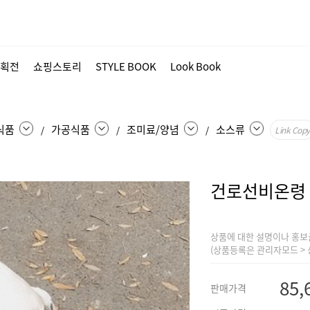
획전
쇼핑스토리
STYLE BOOK
Look Book
식품
가공식품
조미료/양념
소스류
/
/
/
Link Copy
건로선비온령
상품에 대한 설명이나 홍보
(상품등록은 관리자모드 > 
85,
판매가격