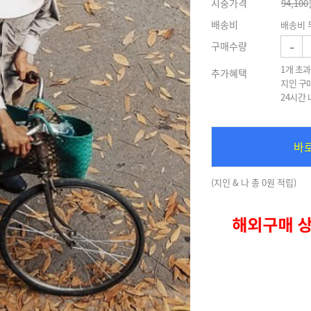
시중가격
94,100
배송비
배송비 
-
구매수량
1개 초과
추가혜택
지인 구
24시간
바
(지인 & 나 총 0원 적립)