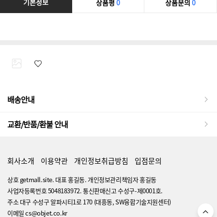
기본정보
상품평
0
상품문의
0
배송안내
교환/반품/환불 안내
회사소개
이용약관
개인정보취급방침
입점문의
상호 getmall.site. 대표 홍길동. 개인정보관리책임자 홍길동
사업자등록번호 5048183972. 통신판매신고 수성구-제0001호.
주소 대구 수성구 알파시티1로 170 (대흥동, SW융합기술지원센터)
이메일 cs@objet.co.kr