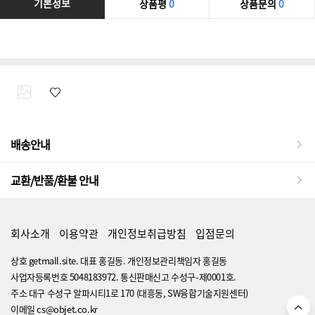
기본정보
상품평
0
상품문의
0
배송안내
교환/반품/환불 안내
회사소개
이용약관
개인정보취급방침
입점문의
상호 getmall.site. 대표 홍길동. 개인정보관리책임자 홍길동
사업자등록번호 5048183972. 통신판매신고 수성구-제0001호.
주소 대구 수성구 알파시티1로 170 (대흥동, SW융합기술지원센터)
이메일 cs@objet.co.kr