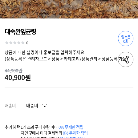
대숙완잎균령
입소문
0회
0
상품에 대한 설명이나 홍보글을 입력해주세요.
(상품등록은 관리자모드 > 상품 > 카테고리/상품관리 > 상품등록 가능)
44,900원
40,900원
배송비
배송비 무료
추가혜택
1개 초과 구매 수량 마다
0% 무제한 적립
지인 구매시 마다 결제액의
0% 무제한 적립