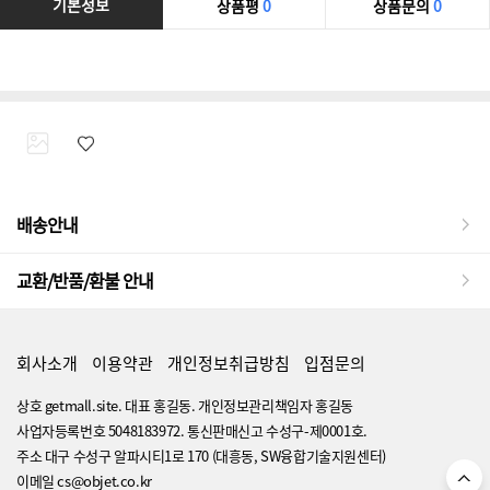
기본정보
상품평
0
상품문의
0
배송안내
교환/반품/환불 안내
회사소개
이용약관
개인정보취급방침
입점문의
상호 getmall.site. 대표 홍길동. 개인정보관리책임자 홍길동
사업자등록번호 5048183972. 통신판매신고 수성구-제0001호.
주소 대구 수성구 알파시티1로 170 (대흥동, SW융합기술지원센터)
이메일 cs@objet.co.kr