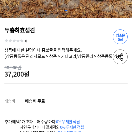
두충하효섬견
입소문
0회
0
상품에 대한 설명이나 홍보글을 입력해주세요.
(상품등록은 관리자모드 > 상품 > 카테고리/상품관리 > 상품등록 가능)
40,900원
37,200원
배송비
배송비 무료
추가혜택
1개 초과 구매 수량 마다
0% 무제한 적립
지인 구매시 마다 결제액의
0% 무제한 적립