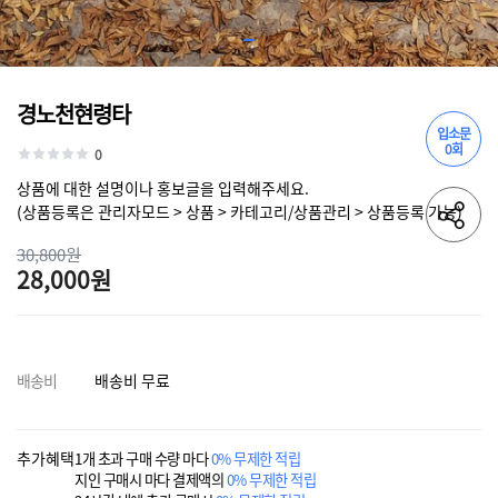
경노천현령타
입소문
0회
0
상품에 대한 설명이나 홍보글을 입력해주세요.
(상품등록은 관리자모드 > 상품 > 카테고리/상품관리 > 상품등록 가능)
30,800원
28,000원
배송비
배송비 무료
추가혜택
1개 초과 구매 수량 마다
0% 무제한 적립
지인 구매시 마다 결제액의
0% 무제한 적립