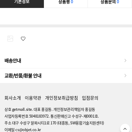
기본정보
상품평
0
상품문의
0
배송안내
교환/반품/환불 안내
회사소개
이용약관
개인정보취급방침
입점문의
상호 getmall.site. 대표 홍길동. 개인정보관리책임자 홍길동
사업자등록번호 5048183972. 통신판매신고 수성구-제0001호.
주소 대구 수성구 알파시티1로 170 (대흥동, SW융합기술지원센터)
이메일 cs@objet.co.kr