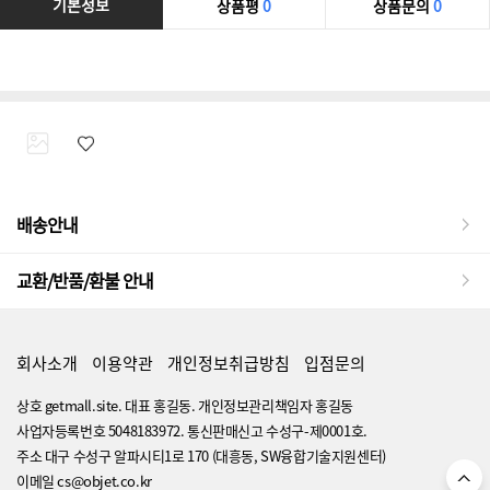
기본정보
상품평
0
상품문의
0
배송안내
교환/반품/환불 안내
회사소개
이용약관
개인정보취급방침
입점문의
상호 getmall.site. 대표 홍길동. 개인정보관리책임자 홍길동
사업자등록번호 5048183972. 통신판매신고 수성구-제0001호.
주소 대구 수성구 알파시티1로 170 (대흥동, SW융합기술지원센터)
이메일 cs@objet.co.kr