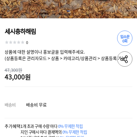
세시충하해림
입소문
0회
0
상품에 대한 설명이나 홍보글을 입력해주세요.
(상품등록은 관리자모드 > 상품 > 카테고리/상품관리 > 상품등록 가능)
47,300원
43,000원
배송비
배송비 무료
추가혜택
1개 초과 구매 수량 마다
0% 무제한 적립
지인 구매시 마다 결제액의
0% 무제한 적립