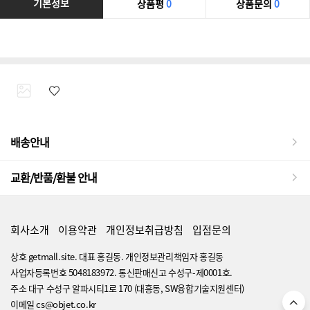
기본정보
상품평
0
상품문의
0
배송안내
교환/반품/환불 안내
회사소개
이용약관
개인정보취급방침
입점문의
상호 getmall.site. 대표 홍길동. 개인정보관리책임자 홍길동
사업자등록번호 5048183972. 통신판매신고 수성구-제0001호.
주소 대구 수성구 알파시티1로 170 (대흥동, SW융합기술지원센터)
이메일 cs@objet.co.kr