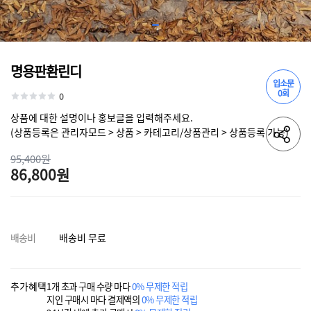
명용판환린디
입소문
0회
0
상품에 대한 설명이나 홍보글을 입력해주세요.
(상품등록은 관리자모드 > 상품 > 카테고리/상품관리 > 상품등록 가능)
95,400원
86,800원
배송비
배송비 무료
추가혜택
1개 초과 구매 수량 마다
0% 무제한 적립
지인 구매시 마다 결제액의
0% 무제한 적립