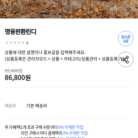
명용판환린디
입소문
0회
0
상품에 대한 설명이나 홍보글을 입력해주세요.
(상품등록은 관리자모드 > 상품 > 카테고리/상품관리 > 상품등록 가능)
95,400원
86,800원
배송비
기본 배송비
추가혜택
1개 초과 구매 수량 마다
0% 무제한 적립
지인 구매시 마다 결제액의
0% 무제한 적립