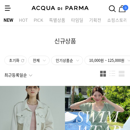
0
NEW
HOT
PICK
특별상품
타임딜
기획전
쇼핑스토리
신규상품
초기화
전체
인기상품순
10,000원 ~ 125,000원
최근등록일순