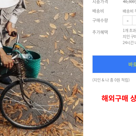
시중가격
40,300
배송비
배송비 
-
구매수량
1개 초과
추가혜택
지인 구
24시간
바
(지인 & 나 총 0원 적립)