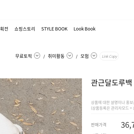
획전
쇼핑스토리
STYLE BOOK
Look Book
무료토픽
취미활동
모험
/
/
Link Copy
관근달도루백
상품에 대한 설명이나 홍보
(상품등록은 관리자모드 > 
36,
판매가격